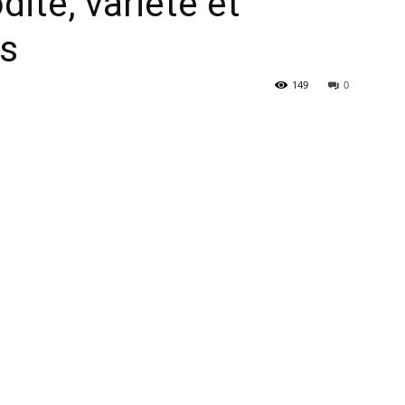
ité, variété et
ts
149
0