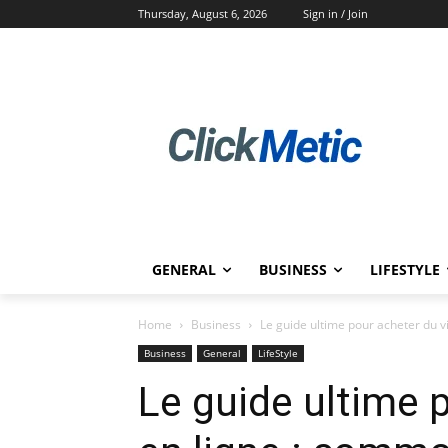
Thursday, August 6, 2026
Sign in / Join
GENERAL
BUSINESS
LIFESTYLE
Home
Business
Le guide ultime pour acheter du vi
Business
General
LifeStyle
Le guide ultime 