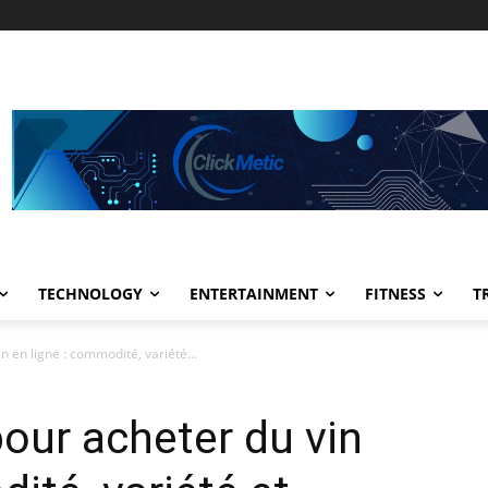
TECHNOLOGY
ENTERTAINMENT
FITNESS
T
n en ligne : commodité, variété...
pour acheter du vin