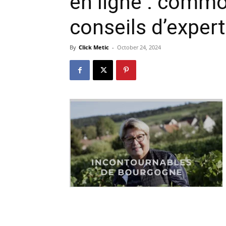
en ligne : commod
conseils d’exper
By
Click Metic
-
October 24, 2024